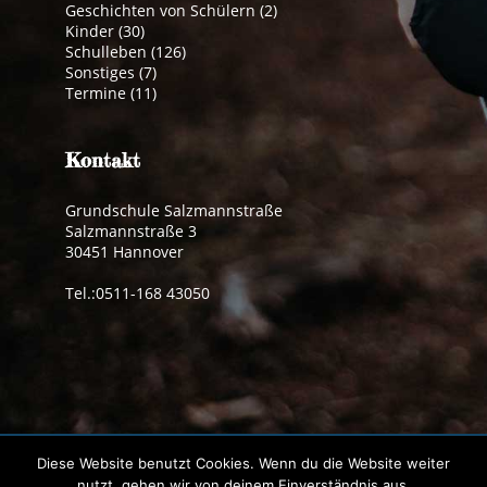
Geschichten von Schülern
(2)
Kinder
(30)
Schulleben
(126)
Sonstiges
(7)
Termine
(11)
Kontakt
Grundschule Salzmannstraße
Salzmannstraße 3
30451 Hannover
Tel.:0511-168 43050
Impressum
|
Datenschutzerklärung
Diese Website benutzt Cookies. Wenn du die Website weiter
© 2019 Grundschule Salzmannstraße | made by
pdh
nutzt, gehen wir von deinem Einverständnis aus.