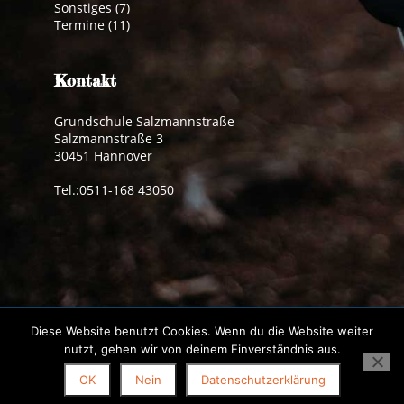
Sonstiges
(7)
Termine
(11)
Kontakt
Grundschule Salzmannstraße
Salzmannstraße 3
30451 Hannover
Tel.:0511-168 43050
Impressum
|
Datenschutzerklärung
Diese Website benutzt Cookies. Wenn du die Website weiter
© 2019 Grundschule Salzmannstraße | made by
pdh
nutzt, gehen wir von deinem Einverständnis aus.
OK
Nein
Datenschutzerklärung