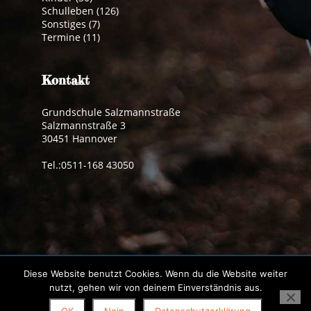
Schulleben
(126)
Sonstiges
(7)
Termine
(11)
Kontakt
Grundschule Salzmannstraße
Salzmannstraße 3
30451 Hannover
Tel.:0511-168 43050
Impressum
|
Datenschutzerklärung
Diese Website benutzt Cookies. Wenn du die Website weiter
© 2019 Grundschule Salzmannstraße | made by
pdh
nutzt, gehen wir von deinem Einverständnis aus.