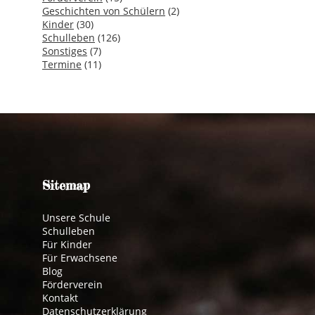
Geschichten von Schülern
(2)
Kinder
(30)
Schulleben
(126)
Sonstiges
(7)
Termine
(11)
Sitemap
Unsere Schule
Schulleben
Für Kinder
Für Erwachsene
Blog
Förderverein
Kontakt
Datenschutzerklärung