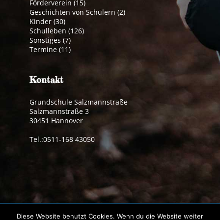
Förderverein
(15)
Geschichten von Schülern
(2)
Kinder
(30)
Schulleben
(126)
Sonstiges
(7)
Termine
(11)
Kontakt
Grundschule Salzmannstraße
Salzmannstraße 3
30451 Hannover
Tel.:0511-168 43050
Impressum
|
Datenschutzerklärung
Diese Website benutzt Cookies. Wenn du die Website weiter
© 2019 Grundschule Salzmannstraße | made by
pdh